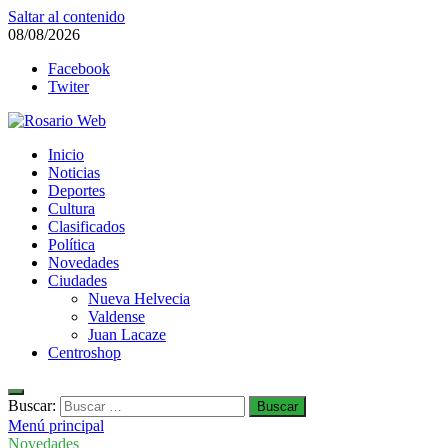
Saltar al contenido
08/08/2026
Facebook
Twiter
Rosario Web
Inicio
Todas la noticias de Rosario y la zona
Noticias
Deportes
Cultura
Clasificados
Política
Novedades
Ciudades
Nueva Helvecia
Valdense
Juan Lacaze
Centroshop
Buscar:
Menú principal
Novedades