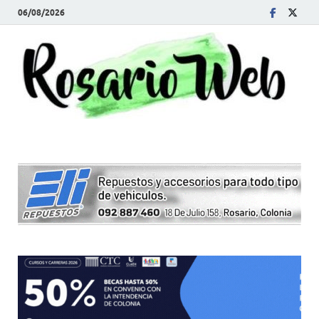
06/08/2026
R
Tod
la
W
noti
de
Rosa
y la
zon