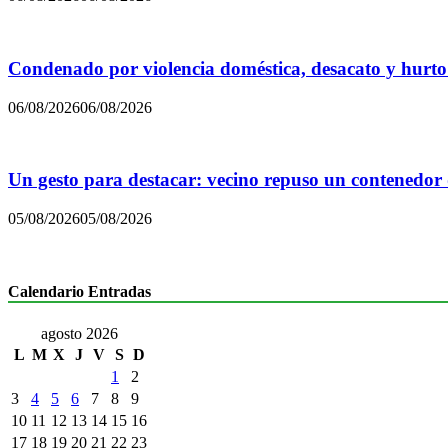
Condenado por violencia doméstica, desacato y hurto
06/08/2026
06/08/2026
Un gesto para destacar: vecino repuso un contenedor
05/08/2026
05/08/2026
Calendario Entradas
agosto 2026
L
M
X
J
V
S
D
1
2
3
4
5
6
7
8
9
10
11
12
13
14
15
16
17
18
19
20
21
22
23