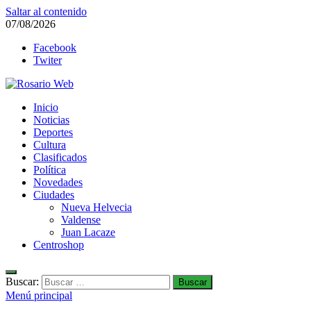
Saltar al contenido
07/08/2026
Facebook
Twiter
Rosario Web
Inicio
Todas la noticias de Rosario y la zona
Noticias
Deportes
Cultura
Clasificados
Política
Novedades
Ciudades
Nueva Helvecia
Valdense
Juan Lacaze
Centroshop
Buscar:
Menú principal