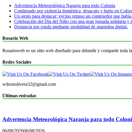
Advertencia Meteorológica Naranja para todo Colonia
Condenado por violencia doméstica, desacato y hurto en Colon
Un gesto para destacar: vecino repuso un contenedor que había
Celebración del Día del Niño con una gran jornada solidaria y r
Denuncia por estafa mediante modalidad de maniobra digital.
Rosario Web
Rosarioweb es un sitio web diseñado para difundir y compartir toda la
Redes Sociales
wilsonolivera32@gmail.com
Últimas entradas
Advertencia Meteorológica Naranja para todo Colon
06/08/2026
06/08/2026