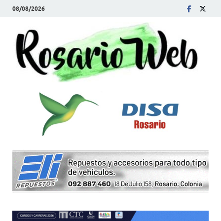
08/08/2026
R
Tod
la
W
noti
de
Rosa
y la
zon