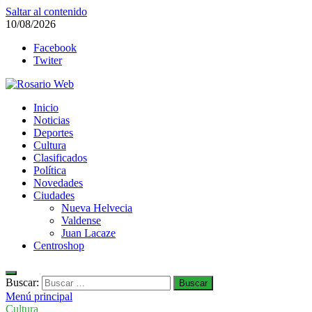
Saltar al contenido
10/08/2026
Facebook
Twiter
Rosario Web
Inicio
Todas la noticias de Rosario y la zona
Noticias
Deportes
Cultura
Clasificados
Política
Novedades
Ciudades
Nueva Helvecia
Valdense
Juan Lacaze
Centroshop
Buscar:
Menú principal
Cultura