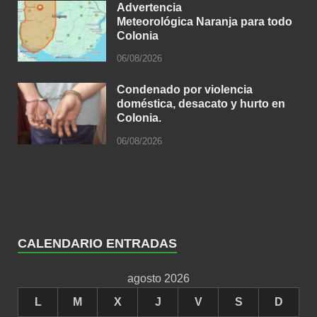
Advertencia
Meteorológica Naranja para todo
Colonia
06/08/2026
Condenado por violencia
doméstica, desacato y hurto en
Colonia.
06/08/2026
CALENDARIO ENTRADAS
agosto 2026
L
M
X
J
V
S
D