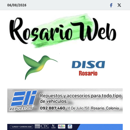
06/08/2026
R
Tod
la
W
noti
de
Rosa
y la
zon