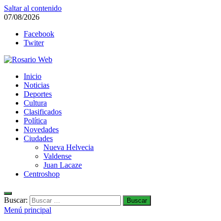
Saltar al contenido
07/08/2026
Facebook
Twiter
Rosario Web
Inicio
Todas la noticias de Rosario y la zona
Noticias
Deportes
Cultura
Clasificados
Política
Novedades
Ciudades
Nueva Helvecia
Valdense
Juan Lacaze
Centroshop
Buscar:
Menú principal