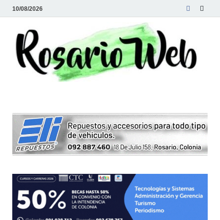
10/08/2026
R
Tod
la
W
noti
de
Rosa
y la
zon