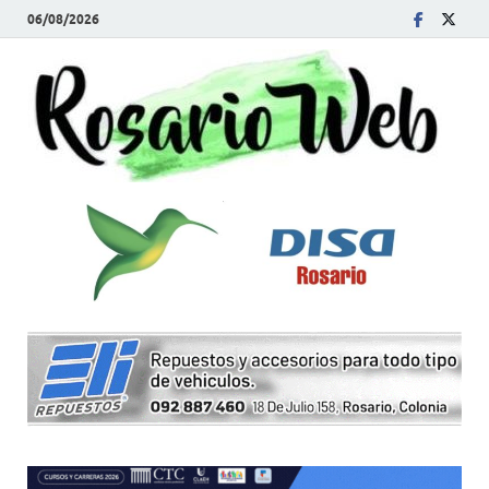
06/08/2026
R
Tod
la
W
noti
de
Rosa
y la
zon