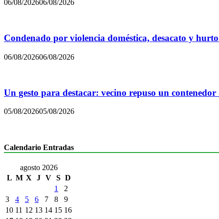
06/08/2026
06/08/2026
Condenado por violencia doméstica, desacato y hurto
06/08/2026
06/08/2026
Un gesto para destacar: vecino repuso un contenedor
05/08/2026
05/08/2026
Calendario Entradas
agosto 2026
L
M
X
J
V
S
D
1
2
3
4
5
6
7
8
9
10
11
12
13
14
15
16