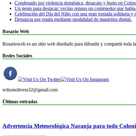
Condenado por violencia doméstica, desacato y hurto en Colon
Un gesto para destacar: vecino repuso un contenedor que había
Celebración del Día del Niño con una gran jornada solidaria y r
Denuncia por estafa mediante modalidad de maniobra digital.
Rosario Web
Rosarioweb es un sitio web diseñado para difundir y compartir toda la
Redes Sociales
wilsonolivera32@gmail.com
Últimas entradas
Advertencia Meteorológica Naranja para todo Colon