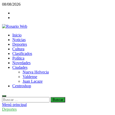
Saltar
08/08/2026
al
Facebook
contenido
Twiter
Rosario Web
Inicio
Todas la noticias de Rosario y la zona
Noticias
Deportes
Cultura
Clasificados
Política
Novedades
Ciudades
Nueva Helvecia
Valdense
Juan Lacaze
Centroshop
Buscar:
Menú principal
Deportes