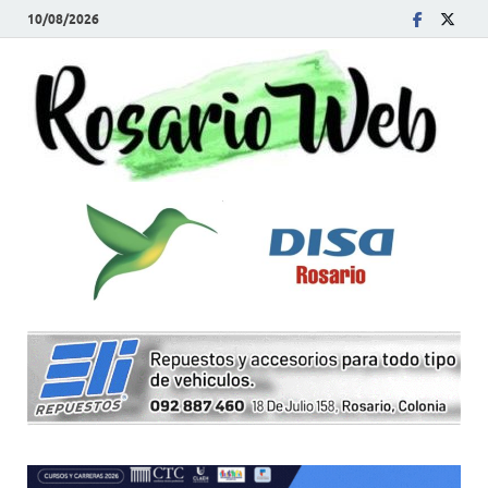
10/08/2026
R
Tod
la
W
noti
de
Rosa
y la
zon