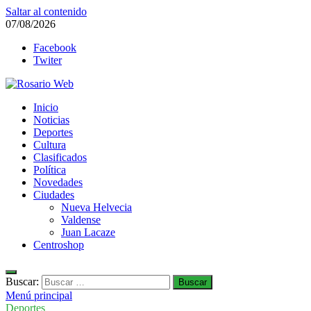
Saltar al contenido
07/08/2026
Facebook
Twiter
Rosario Web
Inicio
Todas la noticias de Rosario y la zona
Noticias
Deportes
Cultura
Clasificados
Política
Novedades
Ciudades
Nueva Helvecia
Valdense
Juan Lacaze
Centroshop
Buscar:
Menú principal
Deportes