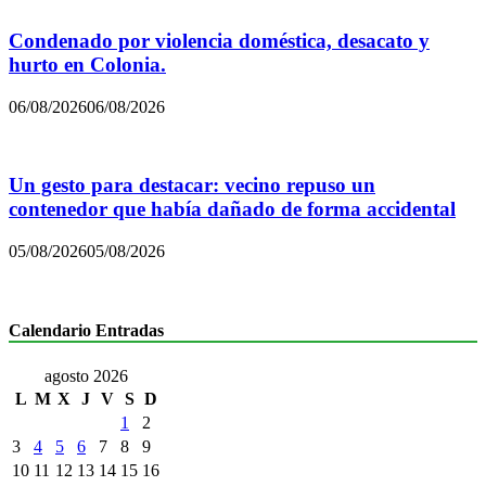
Condenado por violencia doméstica, desacato y
hurto en Colonia.
06/08/2026
06/08/2026
Un gesto para destacar: vecino repuso un
contenedor que había dañado de forma accidental
05/08/2026
05/08/2026
Calendario Entradas
agosto 2026
L
M
X
J
V
S
D
1
2
3
4
5
6
7
8
9
10
11
12
13
14
15
16