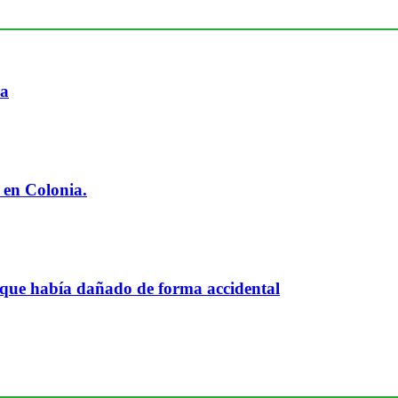
ia
 en Colonia.
 que había dañado de forma accidental