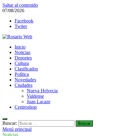
Saltar al contenido
07/08/2026
Facebook
Twiter
Rosario Web
Inicio
Todas la noticias de Rosario y la zona
Noticias
Deportes
Cultura
Clasificados
Política
Novedades
Ciudades
Nueva Helvecia
Valdense
Juan Lacaze
Centroshop
Buscar:
Menú principal
Noticias