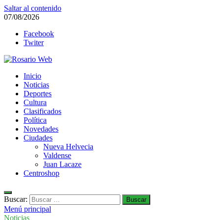
Saltar al contenido
07/08/2026
Facebook
Twiter
Rosario Web
Inicio
Todas la noticias de Rosario y la zona
Noticias
Deportes
Cultura
Clasificados
Política
Novedades
Ciudades
Nueva Helvecia
Valdense
Juan Lacaze
Centroshop
Buscar:
Menú principal
Noticias