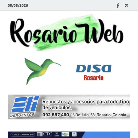
08/08/2026
R
Tod
la
W
noti
de
Rosa
y la
zon