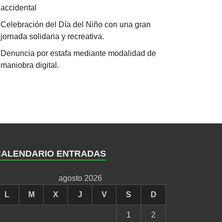
accidental
Celebración del Día del Niño con una gran
jornada solidaria y recreativa.
Denuncia por estafa mediante modalidad de
maniobra digital.
CALENDARIO ENTRADAS
agosto 2026
L
M
X
J
V
S
D
1
2