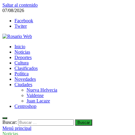
Saltar al contenido
07/08/2026
Facebook
Twiter
Rosario Web
Inicio
Todas la noticias de Rosario y la zona
Noticias
Deportes
Cultura
Clasificados
Política
Novedades
Ciudades
Nueva Helvecia
Valdense
Juan Lacaze
Centroshop
Buscar:
Menú principal
Noticias