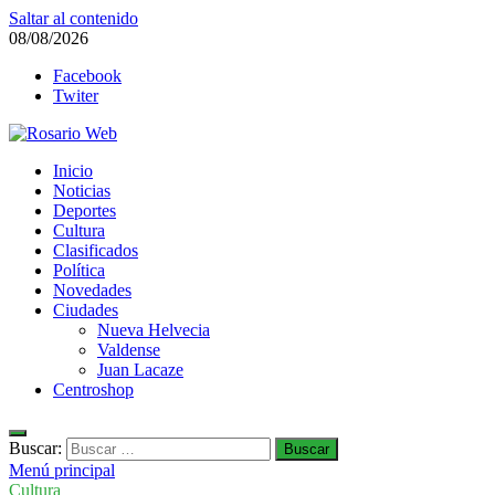
Saltar al contenido
08/08/2026
Facebook
Twiter
Rosario Web
Inicio
Todas la noticias de Rosario y la zona
Noticias
Deportes
Cultura
Clasificados
Política
Novedades
Ciudades
Nueva Helvecia
Valdense
Juan Lacaze
Centroshop
Buscar:
Menú principal
Cultura