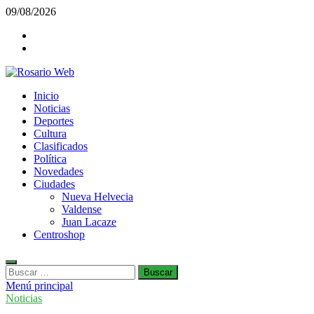
Saltar
09/08/2026
al
Facebook
contenido
Twiter
Rosario Web
Inicio
Todas la noticias de Rosario y la zona
Noticias
Deportes
Cultura
Clasificados
Política
Novedades
Ciudades
Nueva Helvecia
Valdense
Juan Lacaze
Centroshop
Buscar:
Menú principal
Noticias