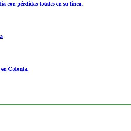
ia con pérdidas totales en su finca.
ia
 en Colonia.