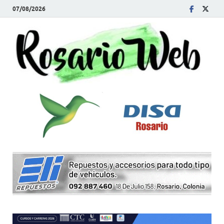
07/08/2026
R
Tod
la
W
noti
de
Rosa
y la
zon