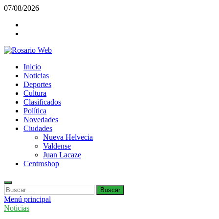
Saltar
07/08/2026
al
Facebook
contenido
Twiter
Rosario Web
Inicio
Todas la noticias de Rosario y la zona
Noticias
Deportes
Cultura
Clasificados
Política
Novedades
Ciudades
Nueva Helvecia
Valdense
Juan Lacaze
Centroshop
Buscar:
Menú principal
Noticias