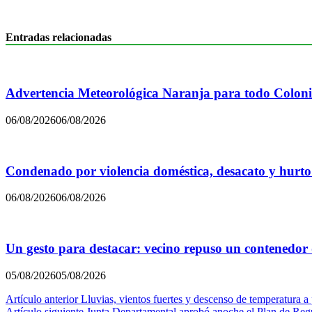
Entradas relacionadas
Advertencia Meteorológica Naranja para todo Colon
06/08/2026
06/08/2026
Condenado por violencia doméstica, desacato y hurto
06/08/2026
06/08/2026
Un gesto para destacar: vecino repuso un contenedor
05/08/2026
05/08/2026
Navegación
Artículo anterior
Lluvias, vientos fuertes y descenso de temperatura a
Artículo siguiente
Junta Departamental aprobó anoche el Plan de Regul