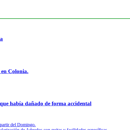
ia
 en Colonia.
 que había dañado de forma accidental
 partir del Domingo.
arización de Adeudos con quitas y facilidades específicas