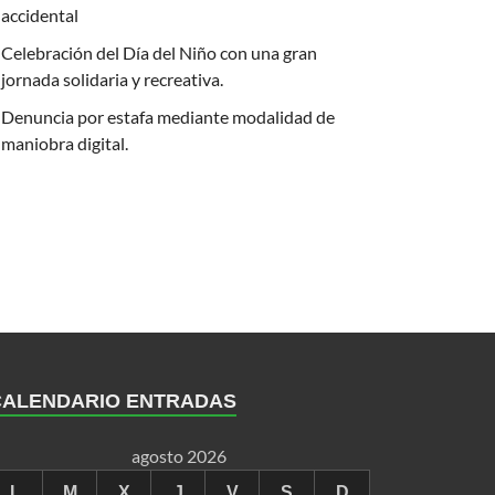
accidental
Celebración del Día del Niño con una gran
jornada solidaria y recreativa.
Denuncia por estafa mediante modalidad de
maniobra digital.
CALENDARIO ENTRADAS
agosto 2026
L
M
X
J
V
S
D