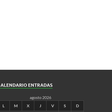
CALENDARIO ENTRADAS
agosto 2026
L
M
X
J
V
S
D