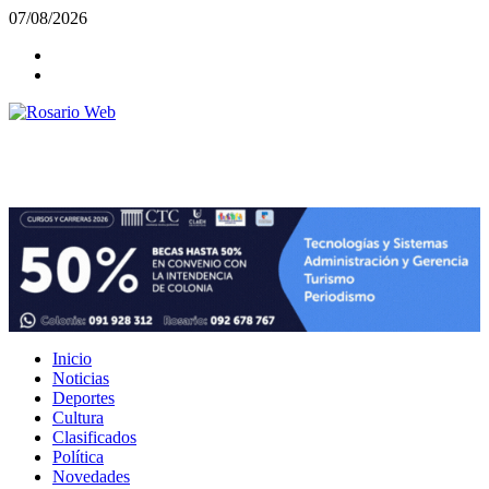
Saltar
07/08/2026
al
Facebook
contenido
Twiter
Rosario Web
Todas la noticias de Rosario y la zona
Inicio
Noticias
Deportes
Cultura
Clasificados
Política
Novedades