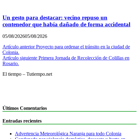
Un gesto para destacar: vecino repuso un
contenedor que había dañado de forma accidental
05/08/2026
05/08/2026
Navegación
Artículo anterior
Proyecto para ordenar el tránsito en la ciudad de
Colonia.
de
Artículo siguiente
Primera Jornada de Recolección de Colillas en
entradas
Rosario.
El tiempo – Tutiempo.net
Últimos Comentarios
Entradas recientes
Advertencia Meteorológica Naranja para todo Colonia