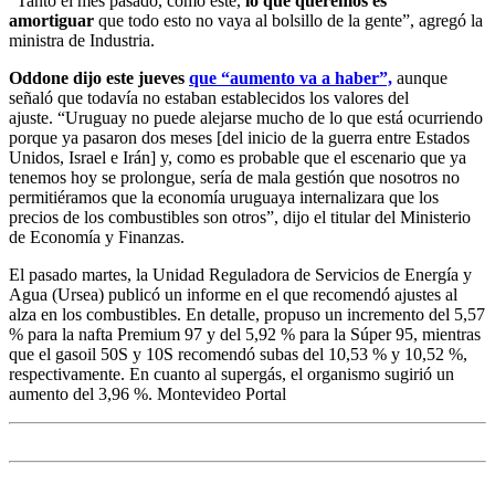
“Tanto el mes pasado, como este,
lo que queremos es
amortiguar
que todo esto no vaya al bolsillo de la gente”, agregó la
ministra de Industria.
Oddone dijo este jueves
que “aumento va a haber”,
aunque
señaló que todavía no estaban establecidos los valores del
ajuste. “Uruguay no puede alejarse mucho de lo que está ocurriendo
porque ya pasaron dos meses [del inicio de la guerra entre Estados
Unidos, Israel e Irán] y, como es probable que el escenario que ya
tenemos hoy se prolongue, sería de mala gestión que nosotros no
permitiéramos que la economía uruguaya internalizara que los
precios de los combustibles son otros”, dijo el titular del Ministerio
de Economía y Finanzas.
El pasado martes, la Unidad Reguladora de Servicios de Energía y
Agua (Ursea) publicó un informe en el que recomendó ajustes al
alza en los combustibles. En detalle, propuso un incremento del 5,57
% para la nafta Premium 97 y del 5,92 % para la Súper 95, mientras
que el gasoil 50S y 10S recomendó subas del 10,53 % y 10,52 %,
respectivamente. En cuanto al supergás, el organismo sugirió un
aumento del 3,96 %. Montevideo Portal