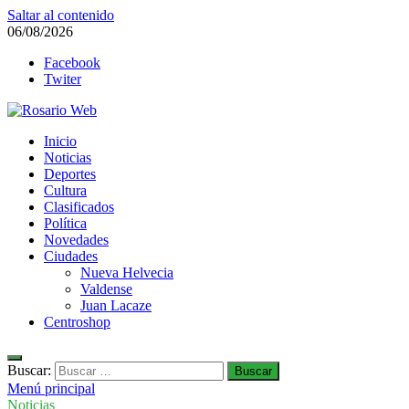
Saltar al contenido
06/08/2026
Facebook
Twiter
Rosario Web
Inicio
Todas la noticias de Rosario y la zona
Noticias
Deportes
Cultura
Clasificados
Política
Novedades
Ciudades
Nueva Helvecia
Valdense
Juan Lacaze
Centroshop
Buscar:
Menú principal
Noticias