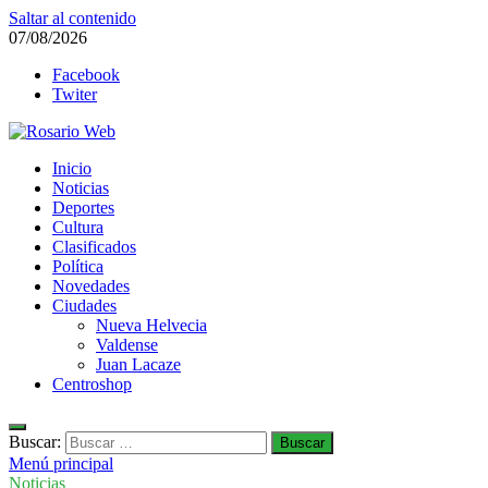
Saltar al contenido
07/08/2026
Facebook
Twiter
Rosario Web
Inicio
Todas la noticias de Rosario y la zona
Noticias
Deportes
Cultura
Clasificados
Política
Novedades
Ciudades
Nueva Helvecia
Valdense
Juan Lacaze
Centroshop
Buscar:
Menú principal
Noticias