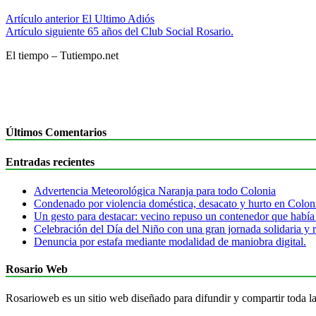
Artículo anterior
El Ultimo Adiós
Artículo siguiente
65 años del Club Social Rosario.
El tiempo – Tutiempo.net
Últimos Comentarios
Entradas recientes
Advertencia Meteorológica Naranja para todo Colonia
Condenado por violencia doméstica, desacato y hurto en Colon
Un gesto para destacar: vecino repuso un contenedor que había
Celebración del Día del Niño con una gran jornada solidaria y r
Denuncia por estafa mediante modalidad de maniobra digital.
Rosario Web
Rosarioweb es un sitio web diseñado para difundir y compartir toda la