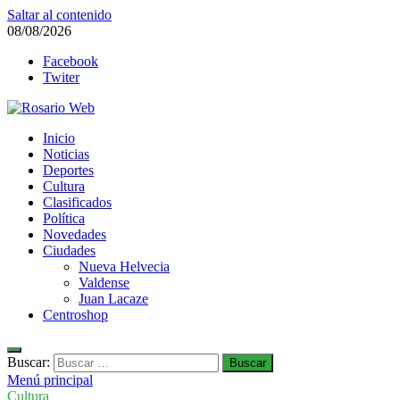
Saltar al contenido
08/08/2026
Facebook
Twiter
Rosario Web
Inicio
Todas la noticias de Rosario y la zona
Noticias
Deportes
Cultura
Clasificados
Política
Novedades
Ciudades
Nueva Helvecia
Valdense
Juan Lacaze
Centroshop
Buscar:
Menú principal
Cultura