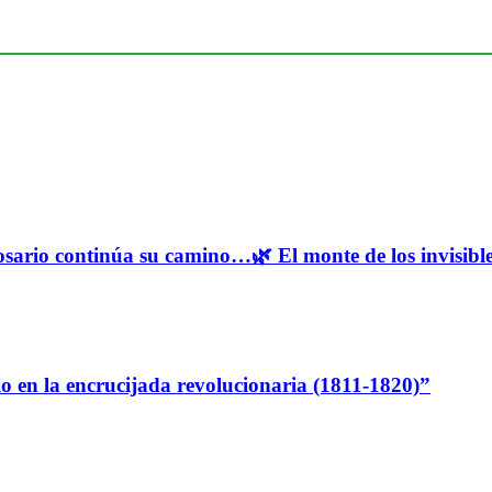
osario continúa su camino…🌿 El monte de los invisibles
io en la encrucijada revolucionaria (1811-1820)”