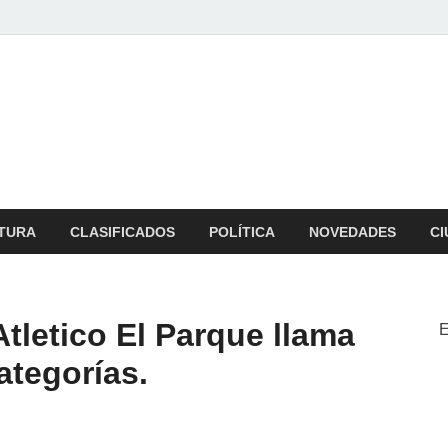
b
 zona
TURA
CLASIFICADOS
POLÍTICA
NOVEDADES
CI
tletico El Parque llama
E
ategorías.