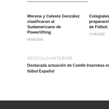
Morena y Celeste González
Colegiale
clasificaron al
preparació
Sudamericano de
de Fútbol.
Powerlifting
17/05/2026
05/06/2026
ARTÍCULO ANTERIOR
Destacada actuación de Camilo Irsanskas en
fútbol Español