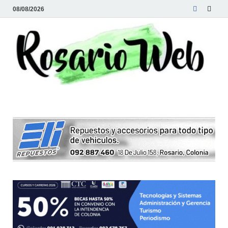
08/08/2026
R
Tod
la
W
noti
de
Rosa
y la
zon