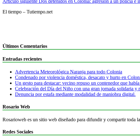
Artículo siguiente
Dos detenidos en Colonia: agresión a un policía e 
El tiempo – Tutiempo.net
Últimos Comentarios
Entradas recientes
Advertencia Meteorológica Naranja para todo Colonia
Condenado por violencia doméstica, desacato y hurto en Colon
Un gesto para destacar: vecino repuso un contenedor que había
Celebración del Día del Niño con una gran jornada solidaria y r
Denuncia por estafa mediante modalidad de maniobra digital.
Rosario Web
Rosarioweb es un sitio web diseñado para difundir y compartir toda la
Redes Sociales