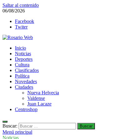
Saltar al contenido
06/08/2026
Facebook
Twiter
Rosario Web
Inicio
Todas la noticias de Rosario y la zona
Noticias
Deportes
Cultura
Clasificados
Política
Novedades
Ciudades
Nueva Helvecia
Valdense
Juan Lacaze
Centroshop
Buscar:
Menú principal
Noticias