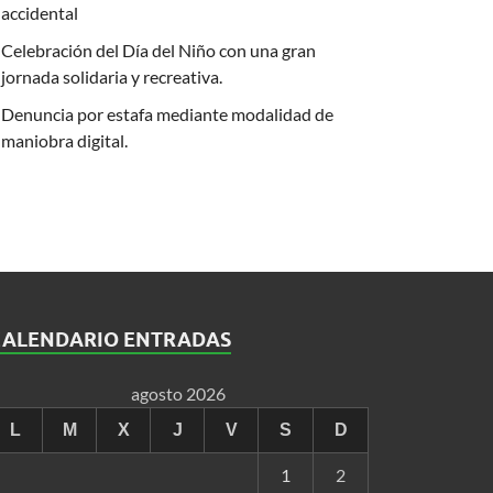
accidental
Celebración del Día del Niño con una gran
jornada solidaria y recreativa.
Denuncia por estafa mediante modalidad de
maniobra digital.
CALENDARIO ENTRADAS
agosto 2026
L
M
X
J
V
S
D
1
2