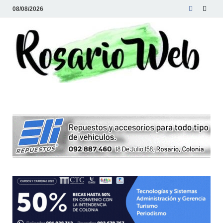
08/08/2026
R
Tod
la
W
noti
de
Rosa
y la
zon