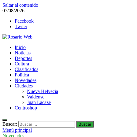
Saltar al contenido
07/08/2026
Facebook
Twiter
Rosario Web
Inicio
Todas la noticias de Rosario y la zona
Noticias
Deportes
Cultura
Clasificados
Política
Novedades
Ciudades
Nueva Helvecia
Valdense
Juan Lacaze
Centroshop
Buscar:
Menú principal
Novedades