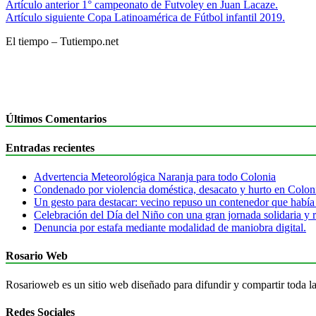
Artículo anterior
1° campeonato de Futvoley en Juan Lacaze.
Artículo siguiente
Copa Latinoamérica de Fútbol infantil 2019.
El tiempo – Tutiempo.net
Últimos Comentarios
Entradas recientes
Advertencia Meteorológica Naranja para todo Colonia
Condenado por violencia doméstica, desacato y hurto en Colon
Un gesto para destacar: vecino repuso un contenedor que había
Celebración del Día del Niño con una gran jornada solidaria y r
Denuncia por estafa mediante modalidad de maniobra digital.
Rosario Web
Rosarioweb es un sitio web diseñado para difundir y compartir toda la
Redes Sociales