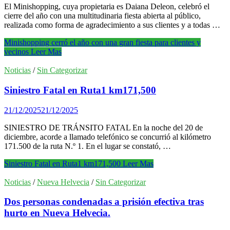
El Minishopping, cuya propietaria es Daiana Deleon, celebró el
cierre del año con una multitudinaria fiesta abierta al público,
realizada como forma de agradecimiento a sus clientes y a todas …
Minishopping cerró el año con una gran fiesta para clientes y
vecinos
Leer Mas
Noticias
/
Sin Categorizar
Siniestro Fatal en Ruta1 km171,500
21/12/2025
21/12/2025
SINIESTRO DE TRÁNSITO FATAL En la noche del 20 de
diciembre, acorde a llamado telefónico se concurrió al kilómetro
171.500 de la ruta N.º 1. En el lugar se constató, …
Siniestro Fatal en Ruta1 km171,500
Leer Mas
Noticias
/
Nueva Helvecia
/
Sin Categorizar
Dos personas condenadas a prisión efectiva tras
hurto en Nueva Helvecia.