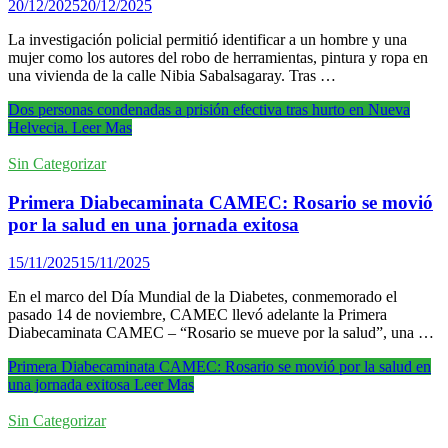
20/12/2025
20/12/2025
La investigación policial permitió identificar a un hombre y una
mujer como los autores del robo de herramientas, pintura y ropa en
una vivienda de la calle Nibia Sabalsagaray. Tras …
Dos personas condenadas a prisión efectiva tras hurto en Nueva
Helvecia.
Leer Mas
Sin Categorizar
Primera Diabecaminata CAMEC: Rosario se movió
por la salud en una jornada exitosa
15/11/2025
15/11/2025
En el marco del Día Mundial de la Diabetes, conmemorado el
pasado 14 de noviembre, CAMEC llevó adelante la Primera
Diabecaminata CAMEC – “Rosario se mueve por la salud”, una …
Primera Diabecaminata CAMEC: Rosario se movió por la salud en
una jornada exitosa
Leer Mas
Sin Categorizar