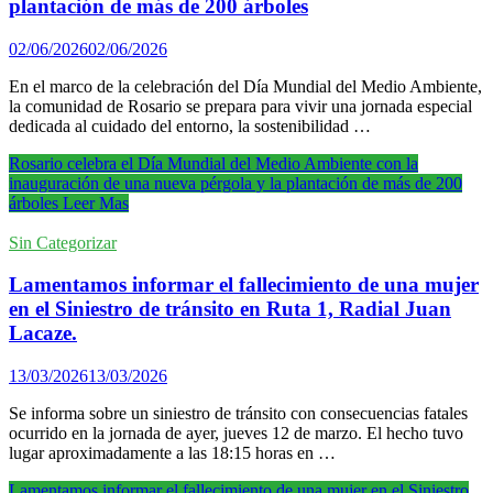
plantación de más de 200 árboles
02/06/2026
02/06/2026
En el marco de la celebración del Día Mundial del Medio Ambiente,
la comunidad de Rosario se prepara para vivir una jornada especial
dedicada al cuidado del entorno, la sostenibilidad …
Rosario celebra el Día Mundial del Medio Ambiente con la
inauguración de una nueva pérgola y la plantación de más de 200
árboles
Leer Mas
Sin Categorizar
Lamentamos informar el fallecimiento de una mujer
en el Siniestro de tránsito en Ruta 1, Radial Juan
Lacaze.
13/03/2026
13/03/2026
Se informa sobre un siniestro de tránsito con consecuencias fatales
ocurrido en la jornada de ayer, jueves 12 de marzo. El hecho tuvo
lugar aproximadamente a las 18:15 horas en …
Lamentamos informar el fallecimiento de una mujer en el Siniestro