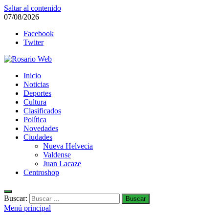
Saltar al contenido
07/08/2026
Facebook
Twiter
Rosario Web
Inicio
Todas la noticias de Rosario y la zona
Noticias
Deportes
Cultura
Clasificados
Política
Novedades
Ciudades
Nueva Helvecia
Valdense
Juan Lacaze
Centroshop
Buscar:
Menú principal