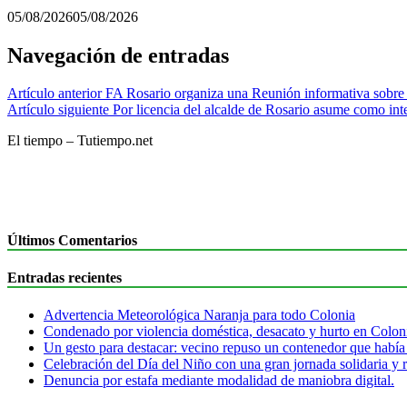
05/08/2026
05/08/2026
Navegación de entradas
Artículo anterior
FA Rosario organiza una Reunión informativa sobre 
Artículo siguiente
Por licencia del alcalde de Rosario asume como inte
El tiempo – Tutiempo.net
Últimos Comentarios
Entradas recientes
Advertencia Meteorológica Naranja para todo Colonia
Condenado por violencia doméstica, desacato y hurto en Colon
Un gesto para destacar: vecino repuso un contenedor que había
Celebración del Día del Niño con una gran jornada solidaria y r
Denuncia por estafa mediante modalidad de maniobra digital.