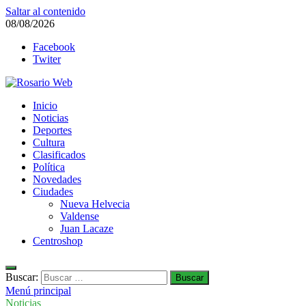
Saltar al contenido
08/08/2026
Facebook
Twiter
Rosario Web
Inicio
Todas la noticias de Rosario y la zona
Noticias
Deportes
Cultura
Clasificados
Política
Novedades
Ciudades
Nueva Helvecia
Valdense
Juan Lacaze
Centroshop
Buscar:
Menú principal
Noticias