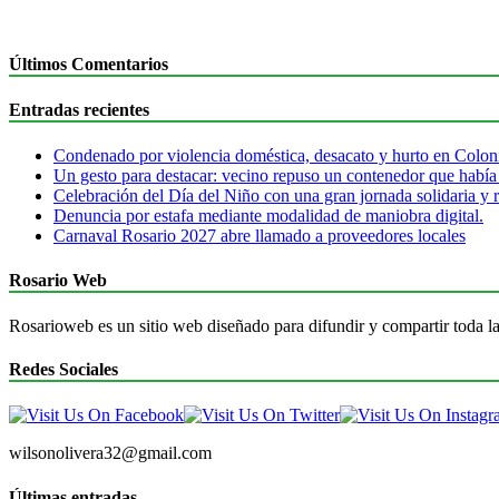
Últimos Comentarios
Entradas recientes
Condenado por violencia doméstica, desacato y hurto en Colon
Un gesto para destacar: vecino repuso un contenedor que había
Celebración del Día del Niño con una gran jornada solidaria y r
Denuncia por estafa mediante modalidad de maniobra digital.
Carnaval Rosario 2027 abre llamado a proveedores locales
Rosario Web
Rosarioweb es un sitio web diseñado para difundir y compartir toda la
Redes Sociales
wilsonolivera32@gmail.com
Últimas entradas