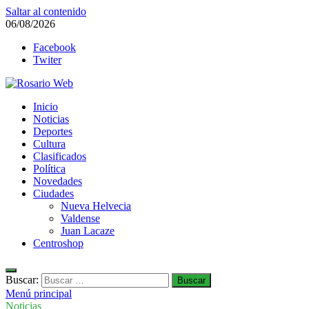
Saltar al contenido
06/08/2026
Facebook
Twiter
Rosario Web
Inicio
Todas la noticias de Rosario y la zona
Noticias
Deportes
Cultura
Clasificados
Política
Novedades
Ciudades
Nueva Helvecia
Valdense
Juan Lacaze
Centroshop
Buscar:
Menú principal
Noticias