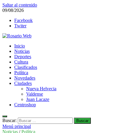
Saltar al contenido
09/08/2026
Facebook
Twiter
Rosario Web
Inicio
Todas la noticias de Rosario y la zona
Noticias
Deportes
Cultura
Clasificados
Política
Novedades
Ciudades
Nueva Helvecia
Valdense
Juan Lacaze
Centroshop
Buscar:
Menú principal
Noticias
/
Política