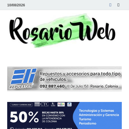
10/08/2026
R
Tod
la
W
noti
de
Rosa
y la
zon