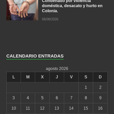
Condenado por violencia
doméstica, desacato y hurto en
Colonia.
06/08/2026
CALENDARIO ENTRADAS
agosto 2026
L
M
X
J
V
S
D
1
2
3
4
5
6
7
8
9
10
11
12
13
14
15
16