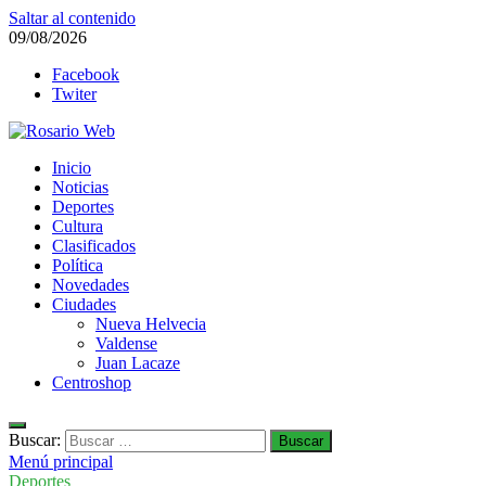
Saltar al contenido
09/08/2026
Facebook
Twiter
Rosario Web
Inicio
Todas la noticias de Rosario y la zona
Noticias
Deportes
Cultura
Clasificados
Política
Novedades
Ciudades
Nueva Helvecia
Valdense
Juan Lacaze
Centroshop
Buscar:
Menú principal
Deportes