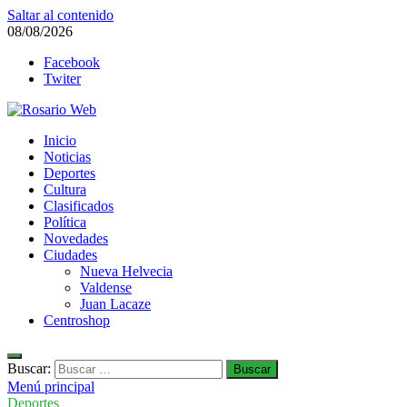
Saltar al contenido
08/08/2026
Facebook
Twiter
Rosario Web
Inicio
Todas la noticias de Rosario y la zona
Noticias
Deportes
Cultura
Clasificados
Política
Novedades
Ciudades
Nueva Helvecia
Valdense
Juan Lacaze
Centroshop
Buscar:
Menú principal
Deportes