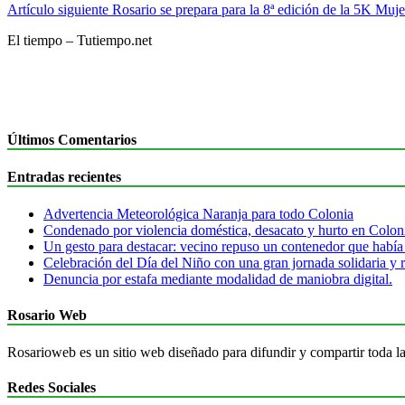
Artículo siguiente
Rosario se prepara para la 8ª edición de la 5K Muje
El tiempo – Tutiempo.net
Últimos Comentarios
Entradas recientes
Advertencia Meteorológica Naranja para todo Colonia
Condenado por violencia doméstica, desacato y hurto en Colon
Un gesto para destacar: vecino repuso un contenedor que había
Celebración del Día del Niño con una gran jornada solidaria y r
Denuncia por estafa mediante modalidad de maniobra digital.
Rosario Web
Rosarioweb es un sitio web diseñado para difundir y compartir toda la
Redes Sociales