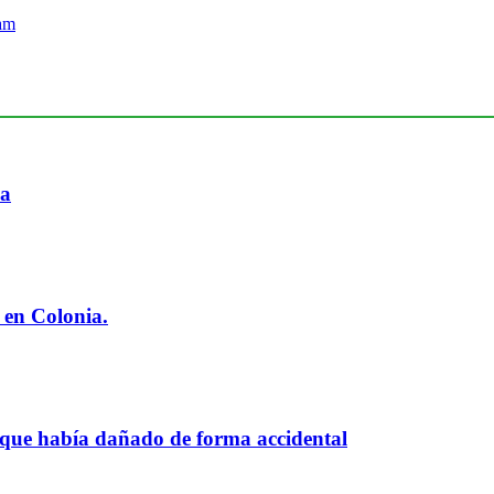
ia
 en Colonia.
 que había dañado de forma accidental