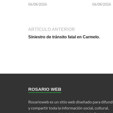
06/08/2026
06/08/2026
ARTÍCULO ANTERIOR
Siniestro de tránsito fatal en Carmelo.
ROSARIO WEB
Rosarioweb es un sitio web diseñado para difund
y compartir toda la información social, cultural,