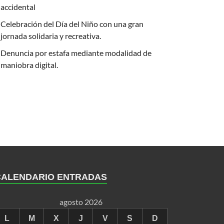
accidental
Celebración del Día del Niño con una gran
jornada solidaria y recreativa.
Denuncia por estafa mediante modalidad de
maniobra digital.
CALENDARIO ENTRADAS
agosto 2026
L
M
X
J
V
S
D