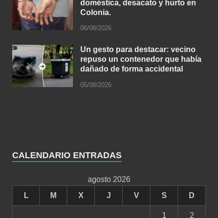
doméstica, desacato y hurto en
Colonia.
06/08/2026
Un gesto para destacar: vecino
repuso un contenedor que había
dañado de forma accidental
05/08/2026
CALENDARIO ENTRADAS
agosto 2026
L
M
X
J
V
S
D
1
2