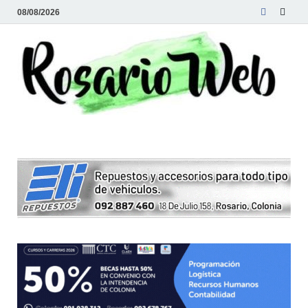
08/08/2026
R
Tod
la
W
noti
de
Rosa
y la
zon