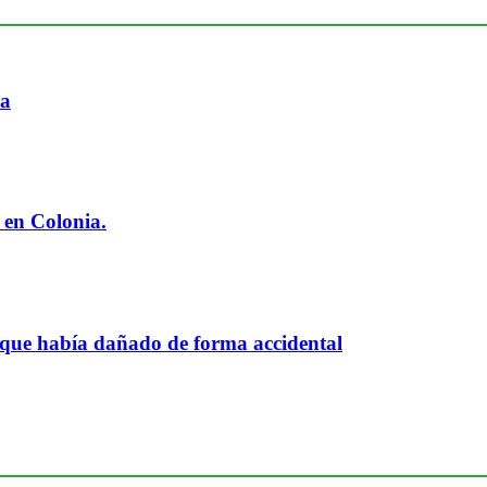
ia
 en Colonia.
 que había dañado de forma accidental