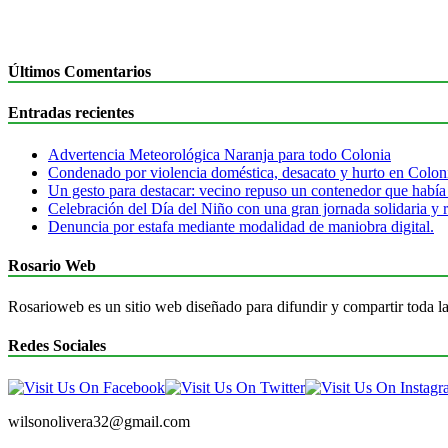
Últimos Comentarios
Entradas recientes
Advertencia Meteorológica Naranja para todo Colonia
Condenado por violencia doméstica, desacato y hurto en Colon
Un gesto para destacar: vecino repuso un contenedor que había
Celebración del Día del Niño con una gran jornada solidaria y r
Denuncia por estafa mediante modalidad de maniobra digital.
Rosario Web
Rosarioweb es un sitio web diseñado para difundir y compartir toda la
Redes Sociales
wilsonolivera32@gmail.com