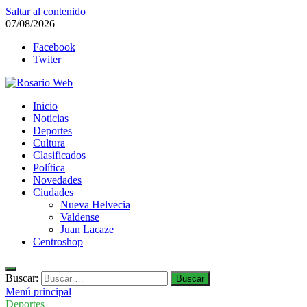
Saltar al contenido
07/08/2026
Facebook
Twiter
Rosario Web
Inicio
Todas la noticias de Rosario y la zona
Noticias
Deportes
Cultura
Clasificados
Política
Novedades
Ciudades
Nueva Helvecia
Valdense
Juan Lacaze
Centroshop
Buscar:
Menú principal
Deportes