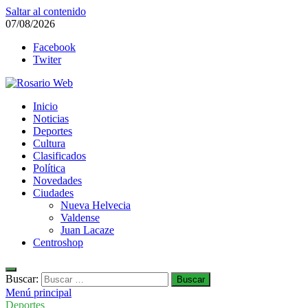
Saltar al contenido
07/08/2026
Facebook
Twiter
Rosario Web
Inicio
Todas la noticias de Rosario y la zona
Noticias
Deportes
Cultura
Clasificados
Política
Novedades
Ciudades
Nueva Helvecia
Valdense
Juan Lacaze
Centroshop
Buscar:
Menú principal
Deportes