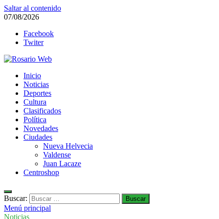
Saltar al contenido
07/08/2026
Facebook
Twiter
Rosario Web
Inicio
Todas la noticias de Rosario y la zona
Noticias
Deportes
Cultura
Clasificados
Política
Novedades
Ciudades
Nueva Helvecia
Valdense
Juan Lacaze
Centroshop
Buscar:
Menú principal
Noticias