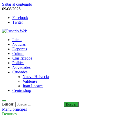
Saltar al contenido
09/08/2026
Facebook
Twiter
Rosario Web
Inicio
Todas la noticias de Rosario y la zona
Noticias
Deportes
Cultura
Clasificados
Política
Novedades
Ciudades
Nueva Helvecia
Valdense
Juan Lacaze
Centroshop
Buscar:
Menú principal
Deportes