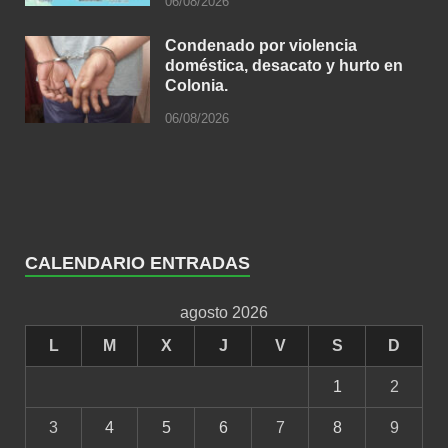
06/08/2026
Condenado por violencia
doméstica, desacato y hurto en
Colonia.
06/08/2026
CALENDARIO ENTRADAS
agosto 2026
L
M
X
J
V
S
D
1
2
3
4
5
6
7
8
9