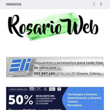
08/08/2026
R
Tod
la
W
noti
de
Rosa
y la
zon