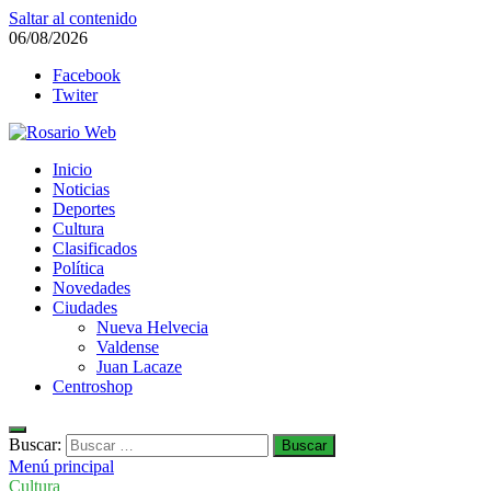
Saltar al contenido
06/08/2026
Facebook
Twiter
Rosario Web
Inicio
Todas la noticias de Rosario y la zona
Noticias
Deportes
Cultura
Clasificados
Política
Novedades
Ciudades
Nueva Helvecia
Valdense
Juan Lacaze
Centroshop
Buscar:
Menú principal
Cultura