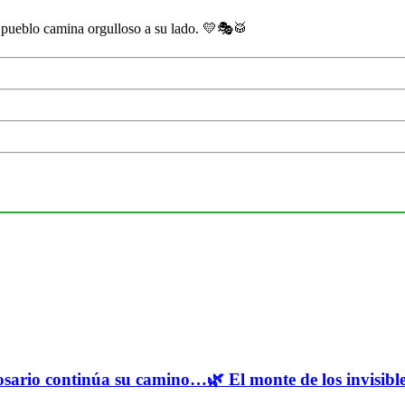
n pueblo camina orgulloso a su lado. 💛🎭🥁
osario continúa su camino…🌿 El monte de los invisibles