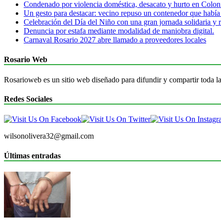
Condenado por violencia doméstica, desacato y hurto en Colon
Un gesto para destacar: vecino repuso un contenedor que había
Celebración del Día del Niño con una gran jornada solidaria y r
Denuncia por estafa mediante modalidad de maniobra digital.
Carnaval Rosario 2027 abre llamado a proveedores locales
Rosario Web
Rosarioweb es un sitio web diseñado para difundir y compartir toda la
Redes Sociales
wilsonolivera32@gmail.com
Últimas entradas