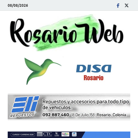
08/08/2026
R
Tod
la
W
noti
de
Rosa
y la
zon